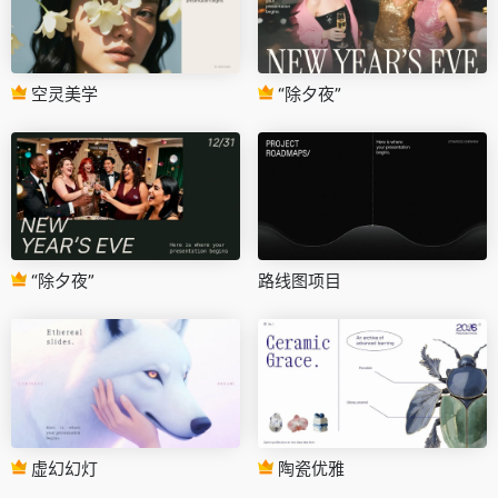
空灵美学
“除夕夜”
“除夕夜”
路线图项目
虚幻幻灯
陶瓷优雅