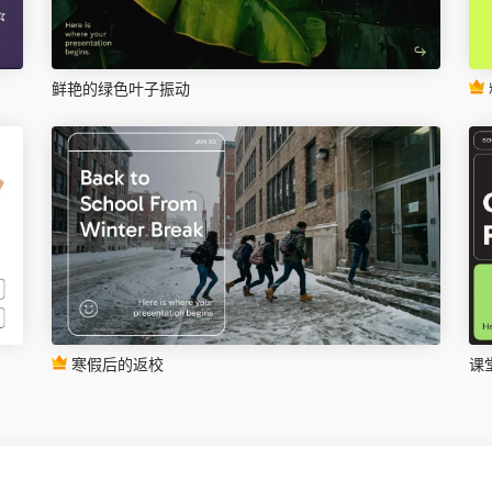
鲜艳的绿色叶子振动
寒假后的返校
课