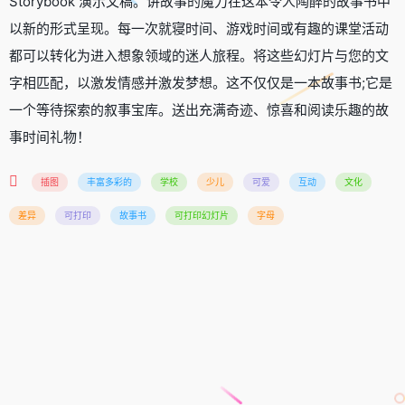
Storybook 演示文稿。讲故事的魔力在这本令人陶醉的故事书中
以新的形式呈现。每一次就寝时间、游戏时间或有趣的课堂活动
都可以转化为进入想象领域的迷人旅程。将这些幻灯片与您的文
字相匹配，以激发情感并激发梦想。这不仅仅是一本故事书;它是
一个等待探索的叙事宝库。送出充满奇迹、惊喜和阅读乐趣的故
事时间礼物！
插图
丰富多彩的
学校
少儿
可爱
互动
文化
差异
可打印
故事书
可打印幻灯片
字母